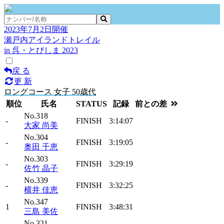
2023年7月2日開催
瀬戸内アイランドトレイル
in 呉・とびしま 2023
戻 る
更 新
ロングコース 女子 50歳代
順位
氏名
STATUS
記録
前との差
No.318
-
FINISH
3:14:07
大家 尚美
No.304
-
FINISH
3:19:05
奥田 千恵
No.303
-
FINISH
3:29:19
佐竹 晶子
No.339
-
FINISH
3:32:25
横井 佳恵
No.347
1
FINISH
3:48:31
三島 美佐
No.321