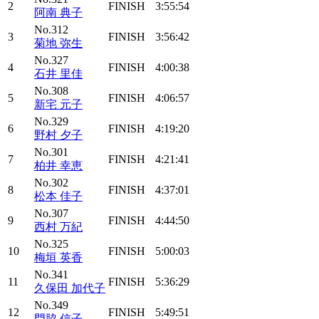
2
FINISH
3:55:54
阿南 典子
No.312
3
FINISH
3:56:42
菊地 弥生
No.327
4
FINISH
4:00:38
石井 里佳
No.308
5
FINISH
4:06:57
新宅 元子
No.329
6
FINISH
4:19:20
野村 夕子
No.301
7
FINISH
4:21:41
柏井 幸恵
No.302
8
FINISH
4:37:01
松本 佳子
No.307
9
FINISH
4:44:50
西村 万紀
No.325
10
FINISH
5:00:03
梅垣 英香
No.341
11
FINISH
5:36:29
久保田 加代子
No.349
12
FINISH
5:49:51
門脇 信子