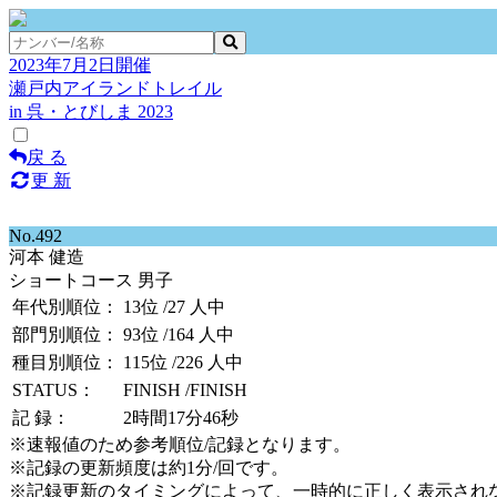
2023年7月2日開催
瀬戸内アイランドトレイル
in 呉・とびしま 2023
戻 る
更 新
No.492
河本 健造
ショートコース 男子
年代別順位：
13位
/27 人中
部門別順位：
93位
/164 人中
種目別順位：
115位
/226 人中
STATUS：
FINISH
/FINISH
記 録：
2時間17分46秒
※速報値のため参考順位/記録となります。
※記録の更新頻度は約1分/回です。
※記録更新のタイミングによって、一時的に正しく表示され