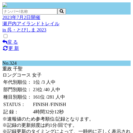
2023年7月2日開催
瀬戸内アイランドトレイル
in 呉・とびしま 2023
戻 る
更 新
No.324
重政 千聖
ロングコース 女子
年代別順位：
1位
/3 人中
部門別順位：
23位
/40 人中
種目別順位：
161位
/281 人中
STATUS：
FINISH
/FINISH
記 録：
4時間32分12秒
※速報値のため参考順位/記録となります。
※記録の更新頻度は約1分/回です。
※記録更新のタイミングによって、一時的に正しく表示され