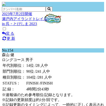
2023年7月2日開催
瀬戸内アイランドトレイル
in 呉・とびしま 2023
戻 る
更 新
No.154
森山 健
ロングコース 男子
年代別順位：
14位
/28 人中
部門別順位：
90位
/241 人中
種目別順位：
104位
/281 人中
STATUS：
FINISH
/FINISH
記 録：
4時間2分43秒
※速報値のため参考順位/記録となります。
※記録の更新頻度は約1分/回です。
※記録更新のタイミングによって、一時的に正しく表示され