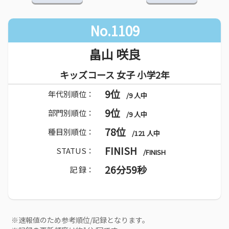
No.1109
畠山 咲良
キッズコース 女子 小学2年
9位
年代別順位：
/9 人中
9位
部門別順位：
/9 人中
78位
種目別順位：
/121 人中
FINISH
STATUS：
/FINISH
26分59秒
記 録：
※速報値のため参考順位/記録となります。