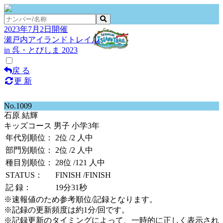
2023年7月2日開催
瀬戸内アイランドトレイル
in 呉・とびしま 2023
戻 る
更 新
No.1009
石原 結輝
キッズコース 男子 小学3年
年代別順位：
2位
/2 人中
部門別順位：
2位
/2 人中
種目別順位：
28位
/121 人中
STATUS：
FINISH
/FINISH
記 録：
19分31秒
※速報値のため参考順位/記録となります。
※記録の更新頻度は約1分/回です。
※記録更新のタイミングによって、一時的に正しく表示され