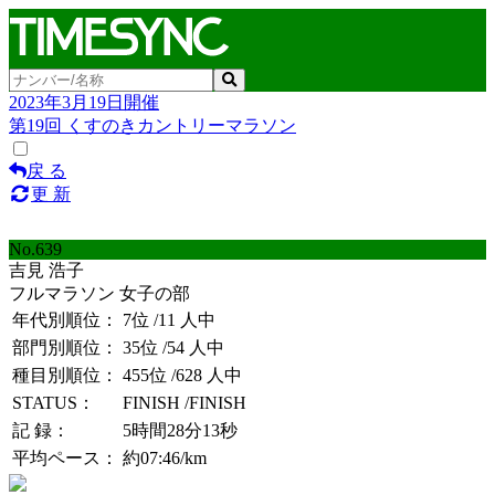
2023年3月19日開催
第19回 くすのきカントリーマラソン
戻 る
更 新
No.639
吉見 浩子
フルマラソン 女子の部
年代別順位：
7位
/11 人中
部門別順位：
35位
/54 人中
種目別順位：
455位
/628 人中
STATUS：
FINISH
/FINISH
記 録：
5時間28分13秒
平均ペース：
約07:46/km