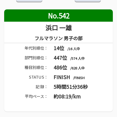
No.542
浜口 一雄
フルマラソン 男子の部
14位
年代別順位：
/16 人中
447位
部門別順位：
/574 人中
486位
種目別順位：
/628 人中
FINISH
STATUS：
/FINISH
5時間51分36秒
記 録：
約08:19/km
平均ペース：