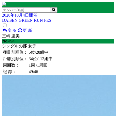
2020年10月4日開催
DAISEN GREEN RUN FES
戻 る
更 新
三嶋 里美
No.494
シングルの部 女子
種目別順位：
5位
/28組中
距離別順位：
34位
/112組中
周回数：
1周
/1周回
記 録：
49:46