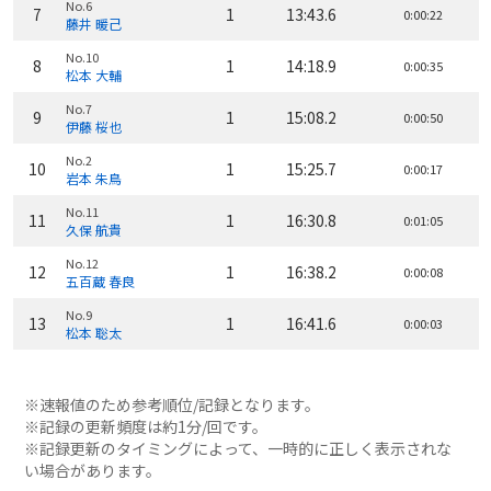
No.6
7
1
13:43.6
0:00:22
藤井 暖己
No.10
8
1
14:18.9
0:00:35
松本 大輔
No.7
9
1
15:08.2
0:00:50
伊藤 桜也
No.2
10
1
15:25.7
0:00:17
岩本 朱鳥
No.11
11
1
16:30.8
0:01:05
久保 航貴
No.12
12
1
16:38.2
0:00:08
五百蔵 春良
No.9
13
1
16:41.6
0:00:03
松本 聡太
※速報値のため参考順位/記録となります。
※記録の更新頻度は約1分/回です。
※記録更新のタイミングによって、一時的に正しく表示されな
い場合があります。