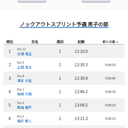
ノックアウトスプリント予選 男子の部
順位
氏名
周回
記録
前との差
No.13
1
1
12:10.0
-
古畑 海生
No.5
2
1
12:30.3
0:00:20
上岡 凌太
No.8
3
1
12:30.9
0:00:00
濱本 大智
No.1
4
1
12:46.2
0:00:16
尾﨑 大翔
No.4
5
1
13:06.5
0:00:20
西海 徹平
No.3
6
1
13:21.3
0:00:15
福井 寛人