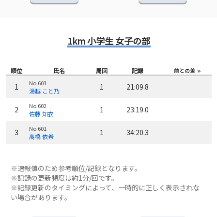
1km 小学生 女子の部
順位
氏名
周回
記録
前との差
No.603
1
1
21:09.8
湯越 こと乃
No.602
2
1
23:19.0
佐藤 知衣
No.601
3
1
34:20.3
高橋 依希
※速報値のため参考順位/記録となります。
※記録の更新頻度は約1分/回です。
※記録更新のタイミングによって、一時的に正しく表示されな
い場合があります。