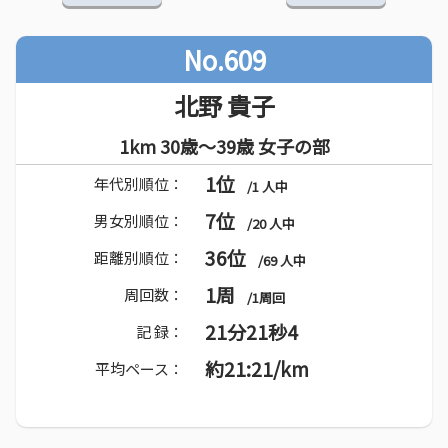
No.609
北野 貴子
1km 30歳～39歳 女子の部
1位
年代別順位：
/1 人中
7位
男女別順位：
/20 人中
36位
距離別順位：
/69 人中
1周
周回数：
/1周回
21分21秒4
記 録：
約21:21/km
平均ペース：