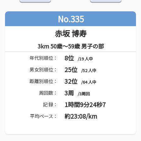
No.335
赤坂 博寿
3km 50歳～59歳 男子の部
8位
年代別順位：
/19 人中
25位
男女別順位：
/52 人中
32位
距離別順位：
/64 人中
3周
周回数：
/3周回
1時間9分24秒7
記 録：
約23:08/km
平均ペース：