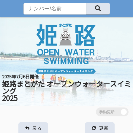
2025年7月6日開催
姫路まとがた オープンウォータースイミ
ング
2025
戻 る
更 新