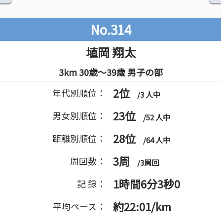
No.314
埴岡 翔太
3km 30歳～39歳 男子の部
2位
年代別順位：
/3 人中
23位
男女別順位：
/52 人中
28位
距離別順位：
/64 人中
3周
周回数：
/3周回
1時間6分3秒0
記 録：
約22:01/km
平均ペース：