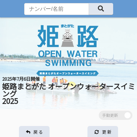
2025年7月6日開催
姫路まとがた オープンウォータースイミ
ング
2025
戻 る
更 新