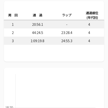
通過順位
周 回
通 過
ラップ
(年代別)
1
20:56.1
-
4
2
44:24.5
23:28.4
4
3
1:09:19.8
24:55.3
4