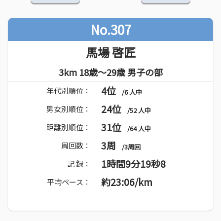
No.307
馬場 啓匠
3km 18歳～29歳 男子の部
4位
年代別順位：
/6 人中
24位
男女別順位：
/52 人中
31位
距離別順位：
/64 人中
3周
周回数：
/3周回
1時間9分19秒8
記 録：
約23:06/km
平均ペース：