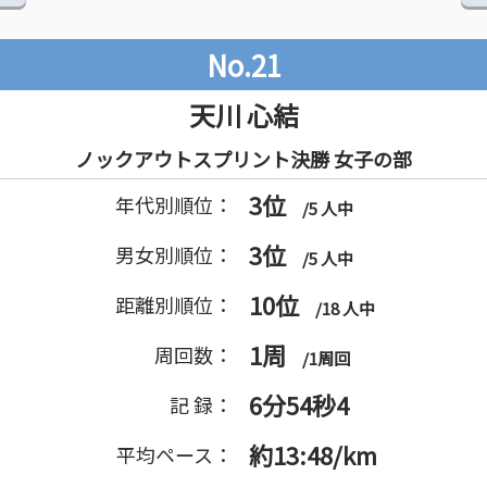
No.21
天川 心結
ノックアウトスプリント決勝 女子の部
3位
年代別順位：
/5 人中
3位
男女別順位：
/5 人中
10位
距離別順位：
/18 人中
1周
周回数：
/1周回
6分54秒4
記 録：
約13:48/km
平均ペース：