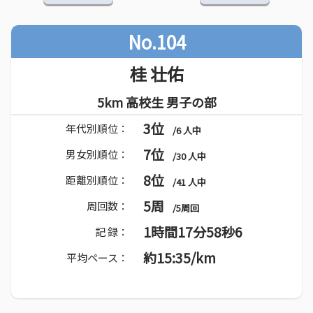
No.104
桂 壮佑
5km 高校生 男子の部
3位
年代別順位：
/6 人中
7位
男女別順位：
/30 人中
8位
距離別順位：
/41 人中
5周
周回数：
/5周回
1時間17分58秒6
記 録：
約15:35/km
平均ペース：