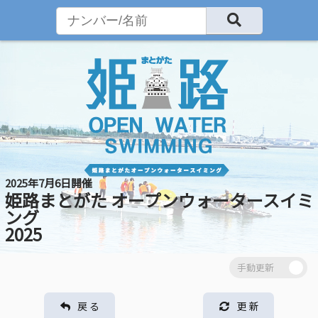
2025年7月6日開催
姫路まとがた オープンウォータースイミ
ング
2025
戻 る
更 新