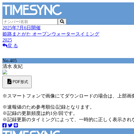
2025年7月6日開催
姫路まとがた オープンウォータースイミング
2025
戻 る
No.405
清水 友紀
PDF形式
※スマートフォンで画像にてダウンロードの場合は、上部画
※速報値のため参考順位/記録となります。
※記録の更新頻度は約1分/回です。
※記録更新のタイミングによって、一時的に正しく表示され