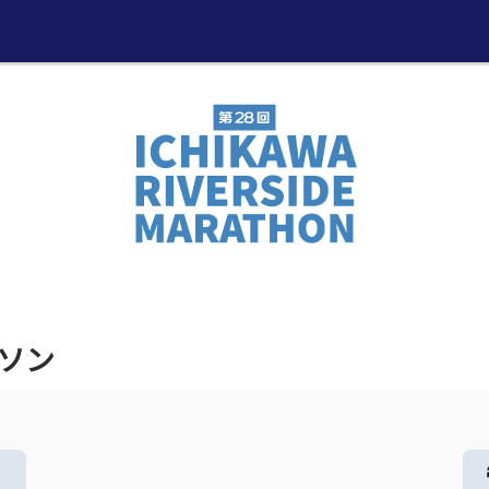
ラソン
る