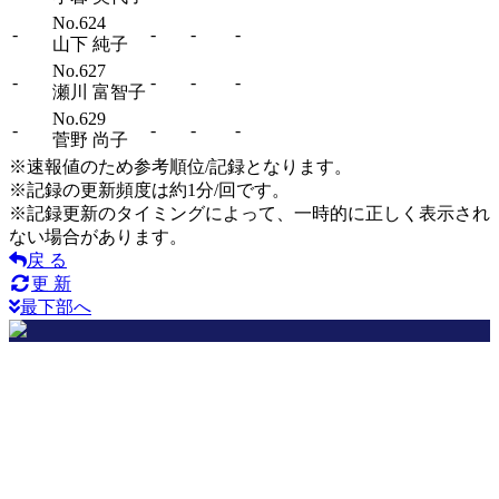
No.624
-
-
-
-
山下 純子
No.627
-
-
-
-
瀬川 富智子
No.629
-
-
-
-
菅野 尚子
※速報値のため参考順位/記録となります。
※記録の更新頻度は約1分/回です。
※記録更新のタイミングによって、一時的に正しく表示され
ない場合があります。
戻 る
更 新
最下部へ