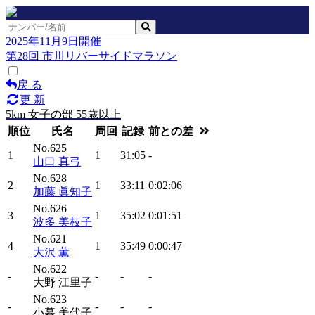
2025年11月9日開催
第28回 市川リバーサイドマラソン
戻 る
更 新
5km 女子の部 55歳以上
順位
氏名
周回
記録
前との差
No.625
1
1
31:05
-
山口 真弓
No.628
2
1
33:11
0:02:06
加藤 眞知子
No.626
3
1
35:02
0:01:51
波多 美枝子
No.621
4
1
35:49
0:00:47
大沢 薫
No.622
-
-
-
-
大野 江里子
No.623
-
-
-
-
小暮 美代子