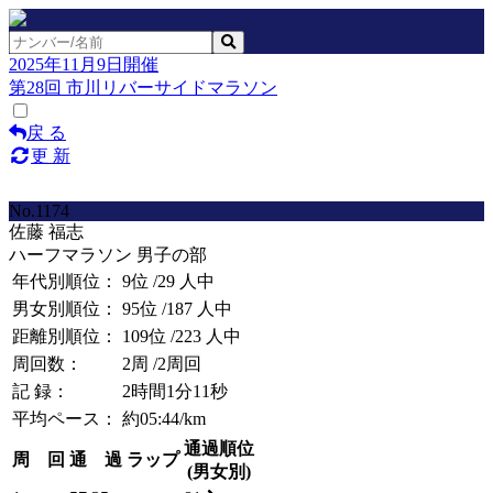
2025年11月9日開催
第28回 市川リバーサイドマラソン
戻 る
更 新
No.1174
佐藤 福志
ハーフマラソン 男子の部
年代別順位：
9位
/29 人中
男女別順位：
95位
/187 人中
距離別順位：
109位
/223 人中
周回数：
2周
/2周回
記 録：
2時間1分11秒
平均ペース：
約05:44/km
通過順位
周 回
通 過
ラップ
(男女別)