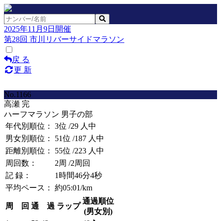
2025年11月9日開催
第28回 市川リバーサイドマラソン
戻 る
更 新
No.1166
高瀬 完
ハーフマラソン 男子の部
年代別順位：
3位
/29 人中
男女別順位：
51位
/187 人中
距離別順位：
55位
/223 人中
周回数：
2周
/2周回
記 録：
1時間46分4秒
平均ペース：
約05:01/km
通過順位
周 回
通 過
ラップ
(男女別)