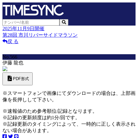
2025年11月9日開催
第28回 市川リバーサイドマラソン
戻 る
No.566
伊藤 龍也
PDF形式
※スマートフォンで画像にてダウンロードの場合は、上部画
像を長押しして下さい。
※速報値のため参考順位/記録となります。
※記録の更新頻度は約1分/回です。
※記録更新のタイミングによって、一時的に正しく表示され
ない場合があります。