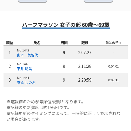
ハーフマラソン 女子の部 60歳～69歳
順位
氏名
周回
記録
前との差
No.1442
1
9
2:07:27
-
山本 美智代
No.1440
2
9
2:11:28
0:04:01
平井 明美
No.1441
3
9
2:20:59
0:09:31
安原 しのぶ
※速報値のため参考順位/記録となります。
※記録の更新頻度は約1分/回です。
※記録更新のタイミングによって、一時的に正しく表示されな
い場合があります。