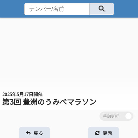
2025年5月17日開催
第3回 豊洲のうみべマラソン
戻 る
更 新