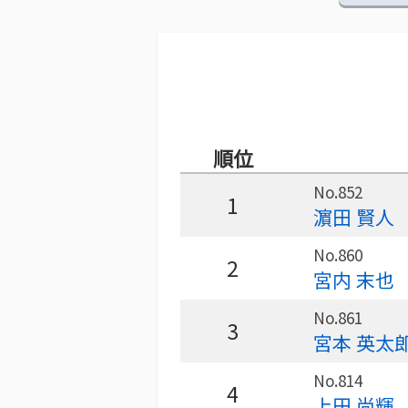
順位
No.852
1
濵田 賢人
No.860
2
宮内 末也
No.861
3
宮本 英太
No.814
4
上田 尚輝