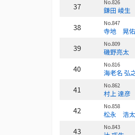
No.826
37
鎌田 崚生
No.847
38
寺地 晃
No.809
39
磯野亮太
No.816
40
海老名 弘
No.862
41
村上 達彦
No.858
42
松永 浩
No.843
43