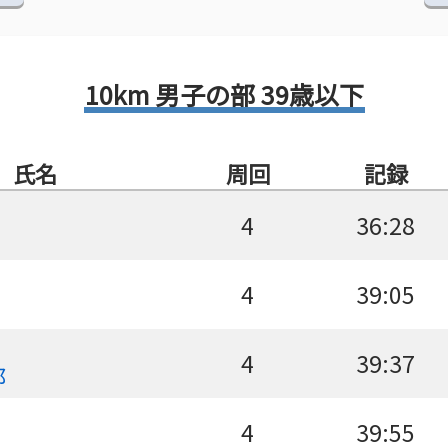
10km 男子の部 39歳以下
氏名
周回
記録
4
36:28
4
39:05
4
39:37
郎
4
39:55