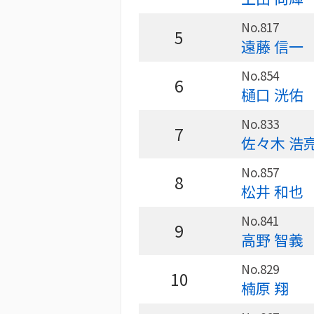
No.817
5
遠藤 信一
No.854
6
樋口 洸佑
No.833
7
佐々木 浩
No.857
8
松井 和也
No.841
9
高野 智義
No.829
10
楠原 翔