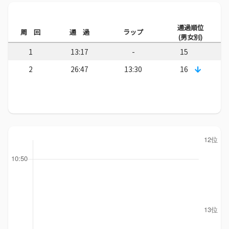
通過順位
周 回
通 過
ラップ
(男女別)
1
13:17
-
15
2
26:47
13:30
16