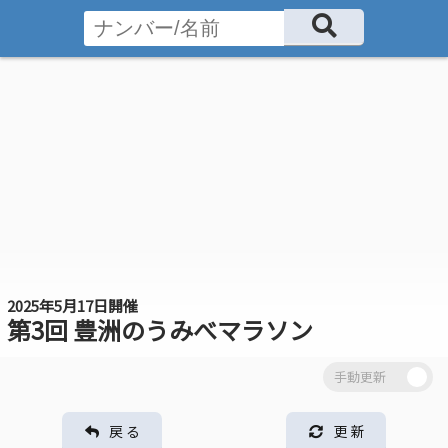
2025年5月17日開催
第3回 豊洲のうみべマラソン
戻 る
更 新