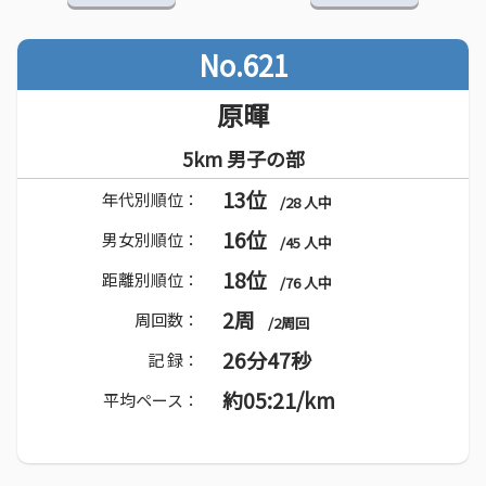
No.621
原暉
5km 男子の部
13位
年代別順位：
/28 人中
16位
男女別順位：
/45 人中
18位
距離別順位：
/76 人中
2周
周回数：
/2周回
26分47秒
記 録：
約05:21/km
平均ペース：