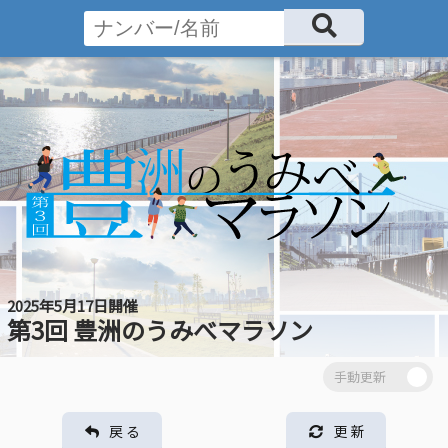
2025年5月17日開催
第3回 豊洲のうみべマラソン
戻 る
更 新