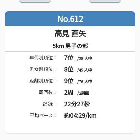
No.612
高見 直矢
5km 男子の部
7位
年代別順位：
/28 人中
8位
男女別順位：
/45 人中
9位
距離別順位：
/76 人中
2周
周回数：
/2周回
22分27秒
記 録：
約04:29/km
平均ペース：