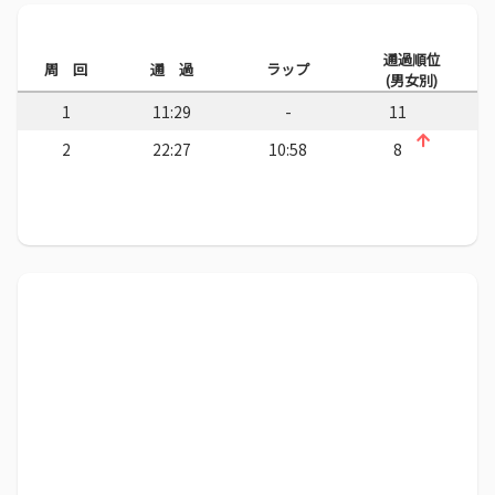
通過順位
周 回
通 過
ラップ
(男女別)
1
11:29
-
11
2
22:27
10:58
8