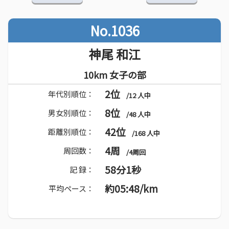
No.1036
神尾 和江
10km 女子の部
2位
年代別順位：
/12 人中
8位
男女別順位：
/48 人中
42位
距離別順位：
/168 人中
4周
周回数：
/4周回
58分1秒
記 録：
約05:48/km
平均ペース：