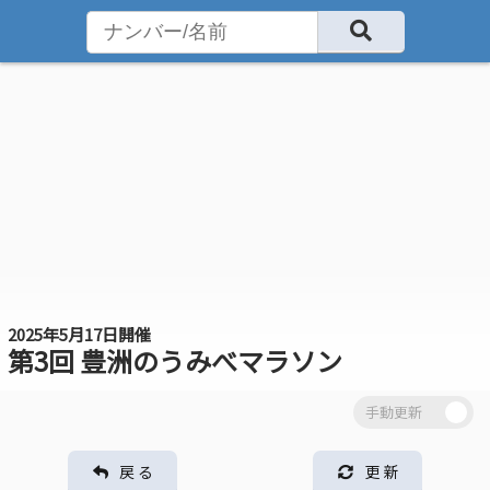
2025年5月17日開催
第3回 豊洲のうみべマラソン
戻 る
更 新