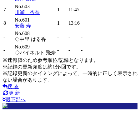
No.603
7
1
11:45
川瀬 杏奈
No.601
8
1
13:16
安藤 寿
No.608
-
-
-
-
◇中里 はる香
No.609
-
-
-
-
◇バイネルト 飛奈
※速報値のため参考順位/記録となります。
※記録の更新頻度は約1分/回です。
※記録更新のタイミングによって、一時的に正しく表示され
ない場合があります。
戻 る
更 新
最下部へ