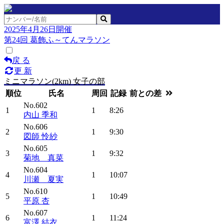
2025年4月26日開催
第24回 葛飾ふ～てんマラソン
戻 る
更 新
ミニマラソン(2km) 女子の部
順位
氏名
周回
記録
前との差
No.602
1
1
8:26
内山 季和
No.606
2
1
9:30
図師 怜紗
No.605
3
1
9:32
菊地 真菜
No.604
4
1
10:07
川瀬 夏実
No.610
5
1
10:49
平原 杏
No.607
6
1
11:24
富澤 結衣