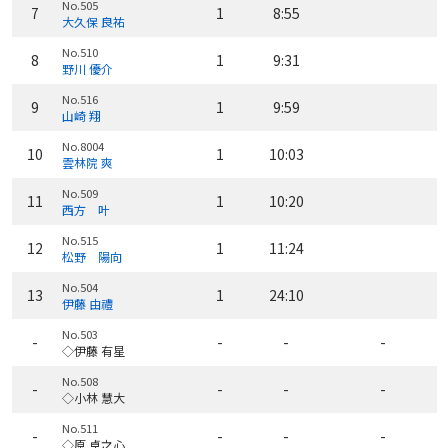
No.505
7
1
8:55
大久保 良祐
No.510
8
1
9:31
野川 優介
No.516
9
1
9:59
山崎 翔
No.8004
10
1
10:03
雲林院 爽
No.509
11
1
10:20
西方 叶
No.515
12
1
11:24
松野 陽向
No.504
13
1
24:10
伊藤 由禮
No.503
-
-
-
-
◇伊藤 有星
No.508
-
-
-
-
◇小林 慧大
No.511
-
-
-
-
◇原 卓之心