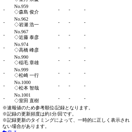
No.959
-
-
-
-
◇森島 俊介
No.962
-
-
-
-
◇岩瀬 浩一
No.967
-
-
-
-
◇近藤 泰彦
No.974
-
-
-
-
◇高橋 峰彦
No.990
-
-
-
-
◇稲毛 章雄
No.999
-
-
-
-
◇松崎 一行
No.1000
-
-
-
-
◇松本 智哉
No.1001
-
-
-
-
◇室田 直樹
※速報値のため参考順位/記録となります。
※記録の更新頻度は約1分/回です。
※記録更新のタイミングによって、一時的に正しく表示され
ない場合があります。