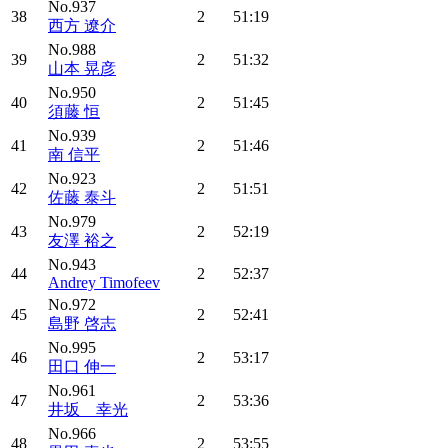
No.937
38
2
51:19
西方 遼介
No.988
39
2
51:32
山本 晃彦
No.950
40
2
51:45
須藤 恒
No.939
41
2
51:46
南 信平
No.923
42
2
51:51
佐藤 泰斗
No.979
43
2
52:19
友澤 裕之
No.943
44
2
52:37
Andrey Timofeev
No.972
45
2
52:41
島野 啓志
No.995
46
2
53:17
田口 伸一
No.961
47
2
53:36
井坂 幸光
No.966
48
2
53:55