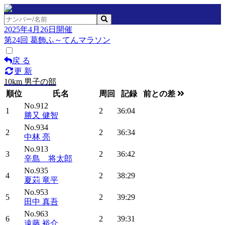
2025年4月26日開催
第24回 葛飾ふ～てんマラソン
戻 る
更 新
10km 男子の部
順位
氏名
周回
記録
前との差
No.912
1
2
36:04
勝又 健智
No.934
2
2
36:34
中林 亮
No.913
3
2
36:42
辛島 将太郎
No.935
4
2
38:29
夏苅 竜平
No.953
5
2
39:29
田中 真吾
No.963
6
2
39:31
遠藤 裕介