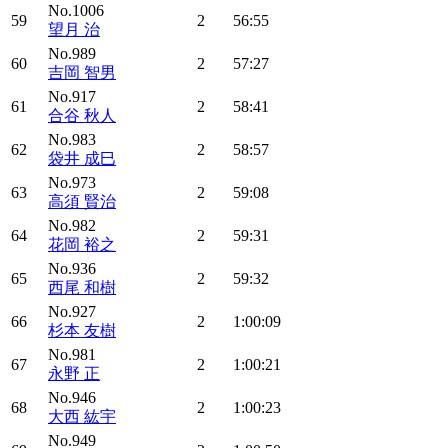
No.1006
59
2
56:55
望月 治
No.989
60
2
57:27
吉岡 智男
No.917
61
2
58:41
合谷 秋人
No.983
62
2
58:57
袋井 成巳
No.973
63
2
59:08
高須 賢治
No.982
64
2
59:31
花岡 裕之
No.936
65
2
59:32
西尾 和樹
No.927
66
2
1:00:09
杉本 友樹
No.981
67
2
1:00:21
永野 正
No.946
68
2
1:00:23
大西 紘宇
No.949