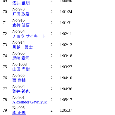
69
2
1:00:50
酒井 俊明
No.978
70
2
1:01:24
戸田 政浩
No.916
71
2
1:01:31
倉持 健悟
No.954
72
2
1:02:11
チョウ サイキート
No.914
73
2
1:02:12
川越 誓士
No.965
74
2
1:03:18
黒崎 章司
No.1003
75
2
1:03:27
山田 尚樹
No.955
76
2
1:04:10
西 良輔
No.904
77
2
1:04:36
荒井 裕也
No.901
78
2
1:05:17
Alexander Gavrilyuk
No.905
79
2
1:05:37
李 正煥