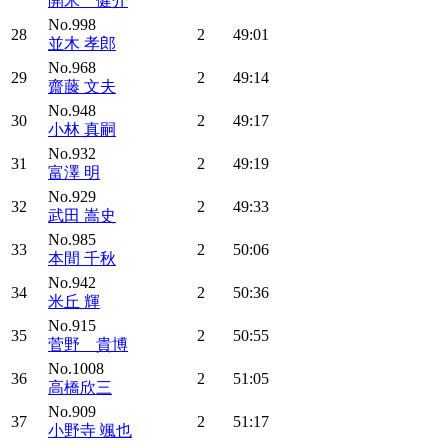
開米 健介
No.998
28
2
49:01
並木 孝郎
No.968
29
2
49:14
齋藤 文夫
No.948
30
2
49:17
小林 真嗣
No.932
31
2
49:19
富澤 明
No.929
32
2
49:33
武田 嵩史
No.985
33
2
50:06
本間 千秋
No.942
34
2
50:36
米丘 輝
No.915
35
2
50:55
菅野 貴博
No.1008
36
2
51:05
高橋欣三
No.909
37
2
51:17
小野寺 颯也