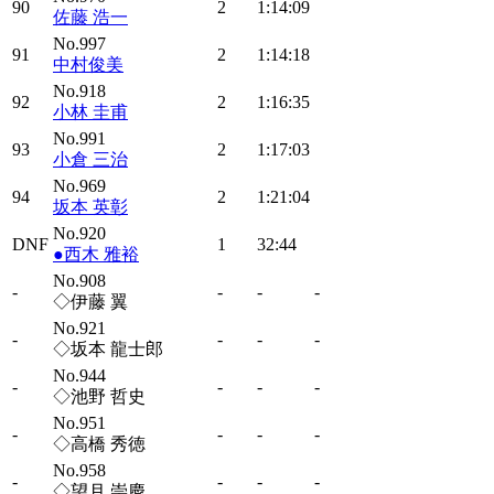
90
2
1:14:09
佐藤 浩一
No.997
91
2
1:14:18
中村俊美
No.918
92
2
1:16:35
小林 圭甫
No.991
93
2
1:17:03
小倉 三治
No.969
94
2
1:21:04
坂本 英彰
No.920
DNF
1
32:44
●西木 雅裕
No.908
-
-
-
-
◇伊藤 翼
No.921
-
-
-
-
◇坂本 龍士郎
No.944
-
-
-
-
◇池野 哲史
No.951
-
-
-
-
◇高橋 秀徳
No.958
-
-
-
-
◇望月 崇慶