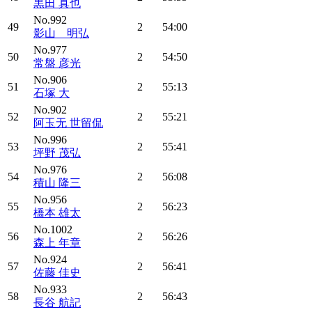
黒田 真也
No.992
49
2
54:00
影山 明弘
No.977
50
2
54:50
常盤 彦光
No.906
51
2
55:13
石塚 大
No.902
52
2
55:21
阿玉无 世留侃
No.996
53
2
55:41
坪野 茂弘
No.976
54
2
56:08
積山 隆三
No.956
55
2
56:23
橋本 雄太
No.1002
56
2
56:26
森上 年章
No.924
57
2
56:41
佐藤 佳史
No.933
58
2
56:43
長谷 航記