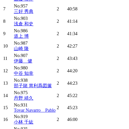
No.957
7
2
40:58
三好 秀典
No.903
8
2
41:14
浅倉 和史
No.986
9
2
41:34
道上 博
No.987
10
2
42:27
山崎 隆
No.907
11
2
43:43
伊藤 健
No.980
12
2
44:20
中谷 知幸
No.938
13
2
44:23
部子賭 胃利爲図簾
No.975
14
2
45:22
丹野 靖久
No.931
15
2
45:23
Tovar Navarro Pablo
No.919
16
2
46:00
小林 千紘
No.925