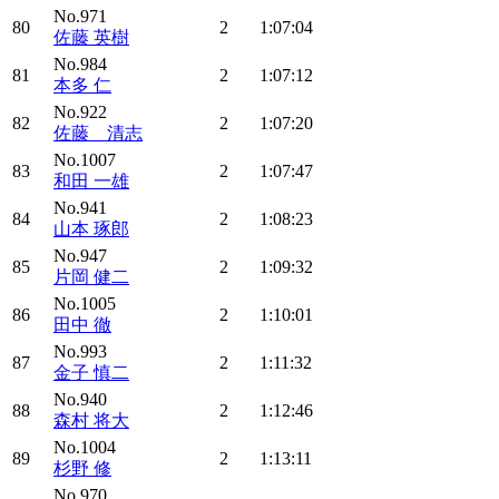
No.971
80
2
1:07:04
佐藤 英樹
No.984
81
2
1:07:12
本多 仁
No.922
82
2
1:07:20
佐藤 清志
No.1007
83
2
1:07:47
和田 一雄
No.941
84
2
1:08:23
山本 琢郎
No.947
85
2
1:09:32
片岡 健二
No.1005
86
2
1:10:01
田中 徹
No.993
87
2
1:11:32
金子 慎二
No.940
88
2
1:12:46
森村 将大
No.1004
89
2
1:13:11
杉野 修
No.970