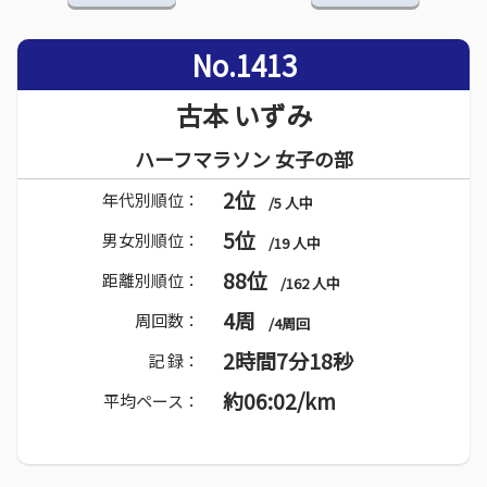
No.1413
古本 いずみ
ハーフマラソン 女子の部
2位
年代別順位：
/5 人中
5位
男女別順位：
/19 人中
88位
距離別順位：
/162 人中
4周
周回数：
/4周回
2時間7分18秒
記 録：
約06:02/km
平均ペース：