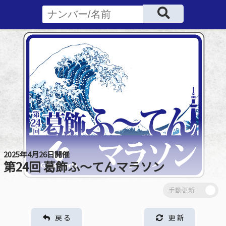
2025年4月26日開催
第24回 葛飾ふ～てんマラソン
戻 る
更 新