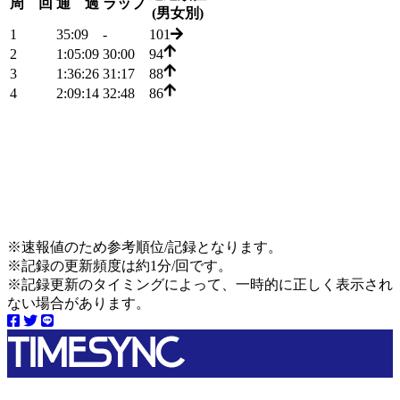
周 回
通 過
ラップ
(男女別)
1
35:09
-
101
2
1:05:09
30:00
94
3
1:36:26
31:17
88
4
2:09:14
32:48
86
※速報値のため参考順位/記録となります。
※記録の更新頻度は約1分/回です。
※記録更新のタイミングによって、一時的に正しく表示され
ない場合があります。