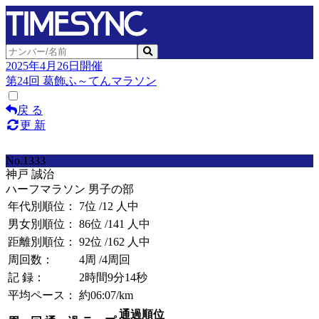
2025年4月26日開催
第24回 葛飾ふ～てんマラソン
戻 る
更 新
No.1333
神戸 誠治
ハーフマラソン 男子の部
年代別順位：
7位
/12 人中
男女別順位：
86位
/141 人中
距離別順位：
92位
/162 人中
周回数：
4周
/4周回
記 録：
2時間9分14秒
平均ペース：
約06:07/km
通過順位