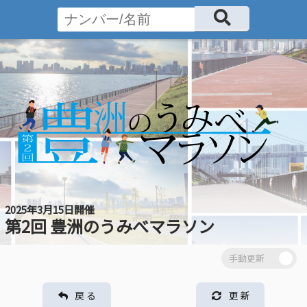
2025年3月15日開催
第2回 豊洲のうみべマラソン
戻 る
更 新