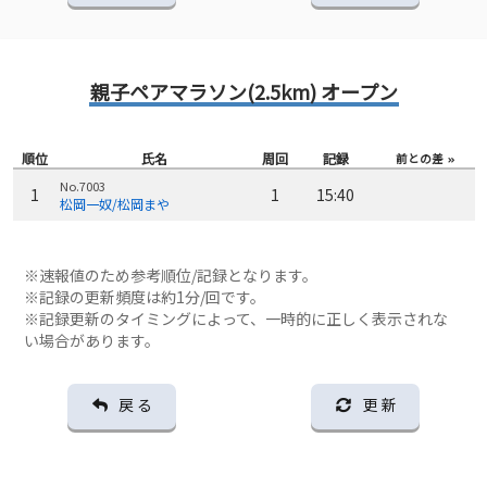
親子ペアマラソン(2.5km) オープン
順位
氏名
周回
記録
前との差
No.7003
1
1
15:40
松岡一奴/松岡まや
※速報値のため参考順位/記録となります。
※記録の更新頻度は約1分/回です。
※記録更新のタイミングによって、一時的に正しく表示されな
い場合があります。
戻 る
更 新