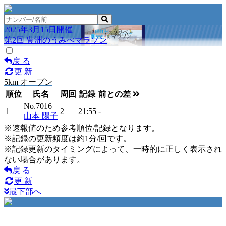
2025年3月15日開催
第2回 豊洲のうみべマラソン
戻 る
更 新
5km オープン
順位
氏名
周回
記録
前との差
No.7016
1
2
21:55
-
山本 陽子
※速報値のため参考順位/記録となります。
※記録の更新頻度は約1分/回です。
※記録更新のタイミングによって、一時的に正しく表示され
ない場合があります。
戻 る
更 新
最下部へ