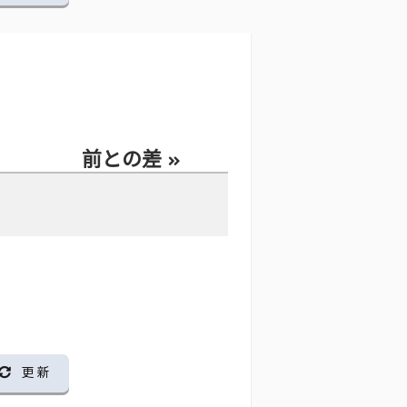
前との差
更 新