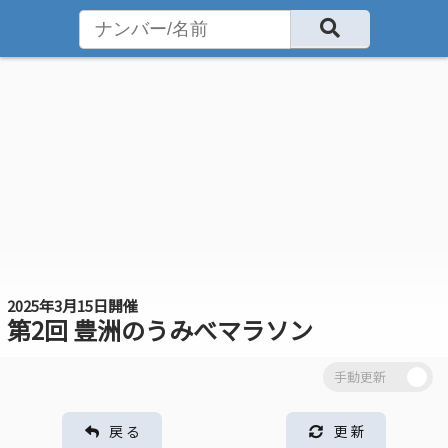
2025年3月15日開催
第2回 豊洲のうみべマラソン
戻 る
更 新