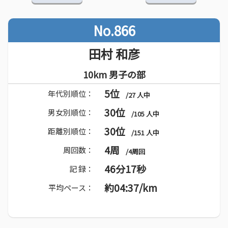
No.866
田村 和彦
10km 男子の部
5位
年代別順位：
/27 人中
30位
男女別順位：
/105 人中
30位
距離別順位：
/151 人中
4周
周回数：
/4周回
46分17秒
記 録：
約04:37/km
平均ペース：