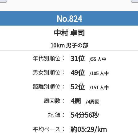
No.824
中村 卓司
10km 男子の部
31位
年代別順位：
/55 人中
49位
男女別順位：
/105 人中
52位
距離別順位：
/151 人中
4周
周回数：
/4周回
54分56秒
記 録：
約05:29/km
平均ペース：