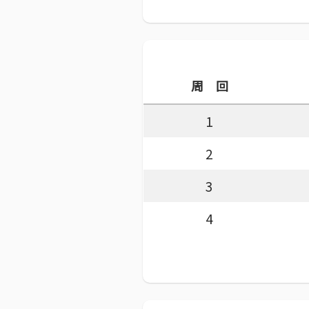
周 回
1
2
3
4