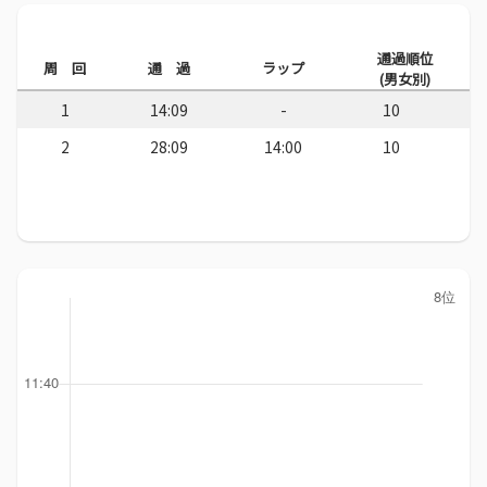
通過順位
周 回
通 過
ラップ
(男女別)
1
14:09
-
10
2
28:09
14:00
10