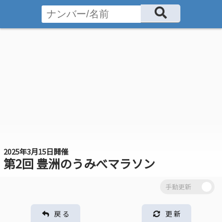
2025年3月15日開催
第2回 豊洲のうみべマラソン
戻 る
更 新