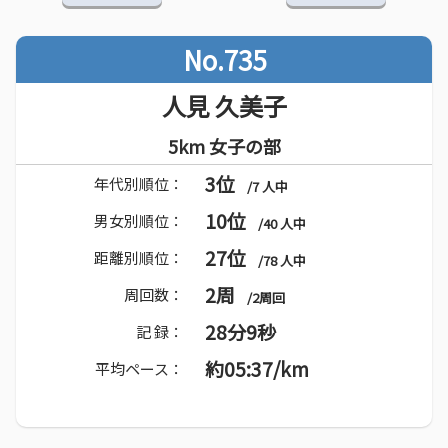
No.735
人見 久美子
5km 女子の部
3位
年代別順位：
/7 人中
10位
男女別順位：
/40 人中
27位
距離別順位：
/78 人中
2周
周回数：
/2周回
28分9秒
記 録：
約05:37/km
平均ペース：