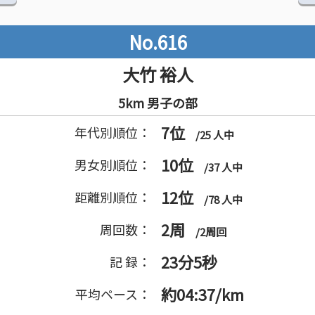
No.616
大竹 裕人
5km 男子の部
7位
年代別順位：
/25 人中
10位
男女別順位：
/37 人中
12位
距離別順位：
/78 人中
2周
周回数：
/2周回
23分5秒
記 録：
約04:37/km
平均ペース：