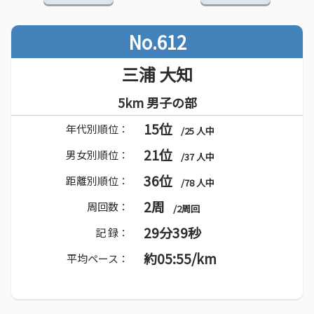
No.612
三浦 大知
5km 男子の部
15位
年代別順位：
/25 人中
21位
男女別順位：
/37 人中
36位
距離別順位：
/78 人中
2周
周回数：
/2周回
29分39秒
記 録：
約05:55/km
平均ペース：