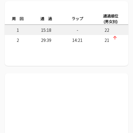
通過順位
周 回
通 過
ラップ
(男女別)
1
15:18
-
22
2
29:39
14:21
21