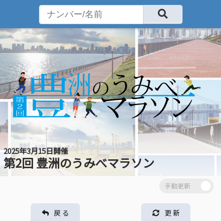
2025年3月15日開催
第2回 豊洲のうみべマラソン
戻 る
更 新