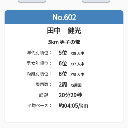
No.602
田中 健光
5km 男子の部
5位
年代別順位：
/25 人中
6位
男女別順位：
/37 人中
6位
距離別順位：
/78 人中
2周
周回数：
/2周回
20分29秒
記 録：
約04:05/km
平均ペース：