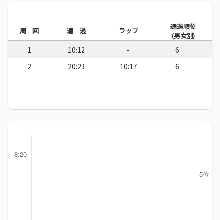
通過順位
周 回
通 過
ラップ
(男女別)
1
10:12
-
6
2
20:29
10:17
6