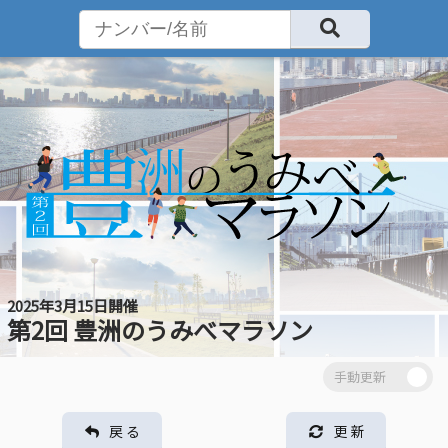
2025年3月15日開催
第2回 豊洲のうみべマラソン
戻 る
更 新