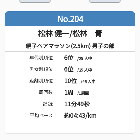
No.204
松林 健一/松林 青
親子ペアマラソン(2.5km) 男子の部
6位
年代別順位：
/25 人中
6位
男女別順位：
/25 人中
10位
距離別順位：
/46 人中
1周
周回数：
/1周回
11分49秒
記 録：
約04:43/km
平均ペース：