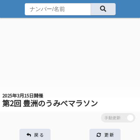
2025年3月15日開催
第2回 豊洲のうみべマラソン
戻 る
更 新