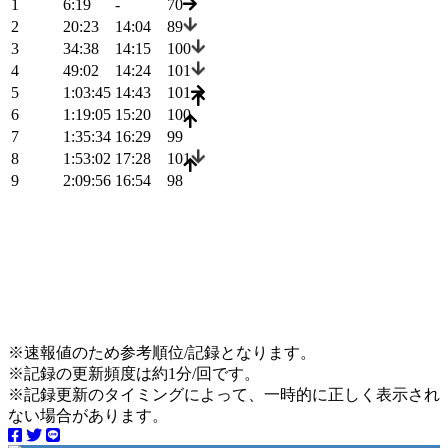
1
6:19
-
70
2
20:23
14:04
89
3
34:38
14:15
100
4
49:02
14:24
101
5
1:03:45
14:43
101
6
1:19:05
15:20
100
7
1:35:34
16:29
99
8
1:53:02
17:28
101
9
2:09:56
16:54
98
※速報値のため参考順位/記録となります。
※記録の更新頻度は約1分/回です。
※記録更新のタイミングによって、一時的に正しく表示され
ない場合があります。