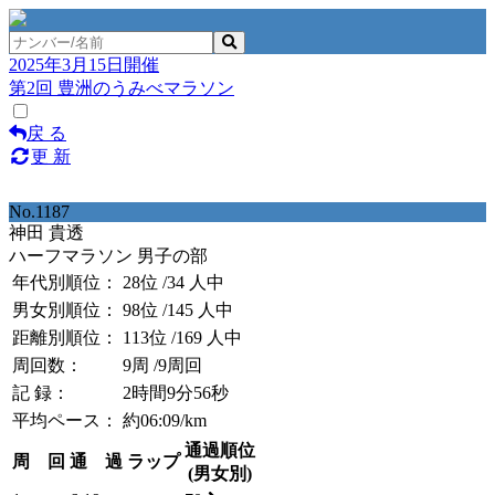
2025年3月15日開催
第2回 豊洲のうみべマラソン
戻 る
更 新
No.1187
神田 貴透
ハーフマラソン 男子の部
年代別順位：
28位
/34 人中
男女別順位：
98位
/145 人中
距離別順位：
113位
/169 人中
周回数：
9周
/9周回
記 録：
2時間9分56秒
平均ペース：
約06:09/km
通過順位
周 回
通 過
ラップ
(男女別)