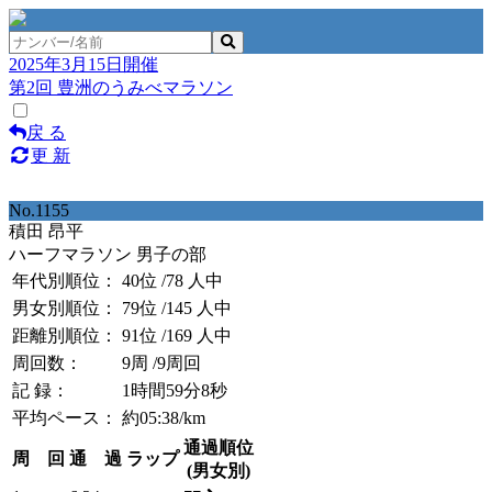
2025年3月15日開催
第2回 豊洲のうみべマラソン
戻 る
更 新
No.1155
積田 昂平
ハーフマラソン 男子の部
年代別順位：
40位
/78 人中
男女別順位：
79位
/145 人中
距離別順位：
91位
/169 人中
周回数：
9周
/9周回
記 録：
1時間59分8秒
平均ペース：
約05:38/km
通過順位
周 回
通 過
ラップ
(男女別)