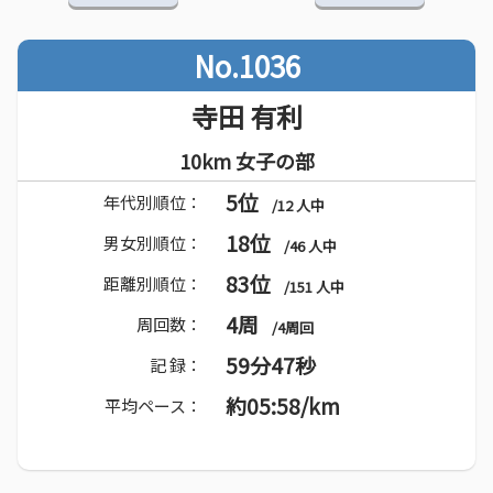
No.1036
寺田 有利
10km 女子の部
5位
年代別順位：
/12 人中
18位
男女別順位：
/46 人中
83位
距離別順位：
/151 人中
4周
周回数：
/4周回
59分47秒
記 録：
約05:58/km
平均ペース：