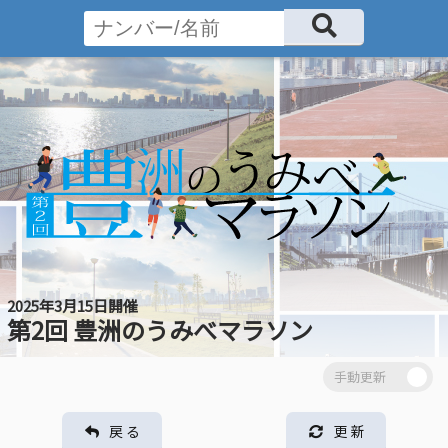
2025年3月15日開催
第2回 豊洲のうみべマラソン
戻 る
更 新