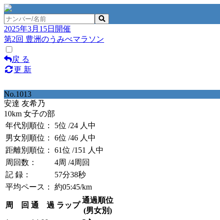
2025年3月15日開催
第2回 豊洲のうみべマラソン
戻 る
更 新
No.1013
安達 友希乃
10km 女子の部
年代別順位：
5位
/24 人中
男女別順位：
6位
/46 人中
距離別順位：
61位
/151 人中
周回数：
4周
/4周回
記 録：
57分38秒
平均ペース：
約05:45/km
通過順位
周 回
通 過
ラップ
(男女別)