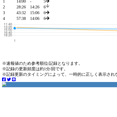
1
14:00
-
5
2
28:26
14:26
6
3
43:32
15:06
6
4
57:38
14:06
6
※速報値のため参考順位/記録となります。
※記録の更新頻度は約1分/回です。
※記録更新のタイミングによって、一時的に正しく表示され