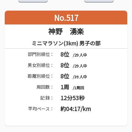
No.517
神野 湧楽
ミニマラソン(3km) 男子の部
8位
部門別順位：
/29 人中
8位
男女別順位：
/29 人中
8位
距離別順位：
/39 人中
1周
周回数：
/1周回
12分53秒
記 録：
約04:17/km
平均ペース：