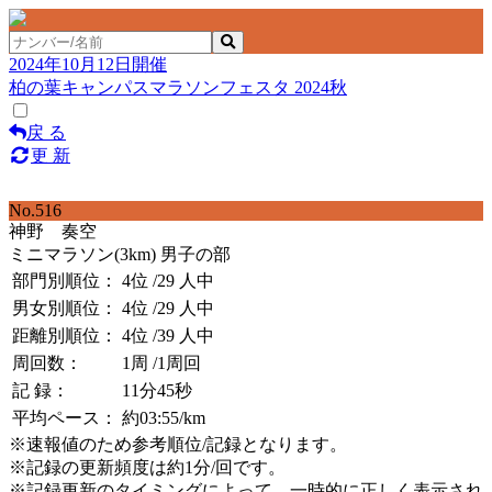
2024年10月12日開催
柏の葉キャンパスマラソンフェスタ 2024秋
戻 る
更 新
No.516
神野 奏空
ミニマラソン(3km) 男子の部
部門別順位：
4位
/29 人中
男女別順位：
4位
/29 人中
距離別順位：
4位
/39 人中
周回数：
1周
/1周回
記 録：
11分45秒
平均ペース：
約03:55/km
※速報値のため参考順位/記録となります。
※記録の更新頻度は約1分/回です。
※記録更新のタイミングによって、一時的に正しく表示され