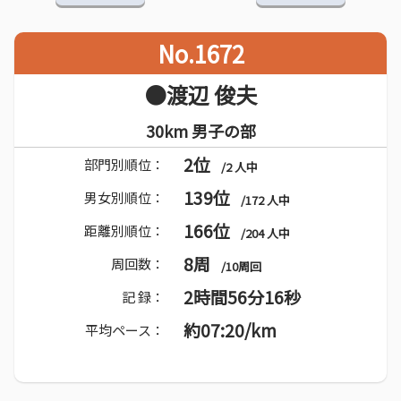
No.1672
●渡辺 俊夫
30km 男子の部
2位
部門別順位：
/2 人中
139位
男女別順位：
/172 人中
166位
距離別順位：
/204 人中
8周
周回数：
/10周回
2時間56分16秒
記 録：
約07:20/km
平均ペース：